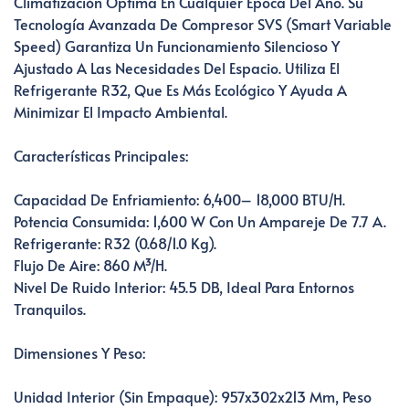
Climatización Óptima En Cualquier Época Del Año. Su
Tecnología Avanzada De Compresor SVS (Smart Variable
Speed) Garantiza Un Funcionamiento Silencioso Y
Ajustado A Las Necesidades Del Espacio. Utiliza El
Refrigerante R32, Que Es Más Ecológico Y Ayuda A
Minimizar El Impacto Ambiental.
Características Principales:
Capacidad De Enfriamiento: 6,400– 18,000 BTU/h.
Potencia Consumida: 1,600 W Con Un Ampareje De 7.7 A.
Refrigerante: R32 (0.68/1.0 Kg).
Flujo De Aire: 860 M³/h.
Nivel De Ruido Interior: 45.5 DB, Ideal Para Entornos
Tranquilos.
Dimensiones Y Peso:
Unidad Interior (sin Empaque): 957x302x213 Mm, Peso