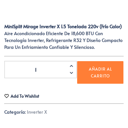
MiniSplit Mirage Inverter X 1.5 Tonelada 220v (Frío Calor)
Aire Acondicionado Eficiente De 18,600 BTU Con
Tecnología Inverter, Refrigerante R32 Y Diseño Compacto
Para Un Enfriamiento Confiable Y Silencioso.
Mirage
AÑADIR AL
Inverter
CARRITO
X
1.5
Tonelada
Add To Wishlist
220v,
Frio
Categoría:
Inverter X
Calor
Cantidad