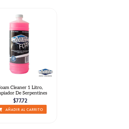
QUICK VIEW
oam Cleaner 1 Litro,
mpiador De Serpentines
$
77.72
AÑADIR AL CARRITO