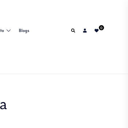
0
Search
ito
Blogs
za