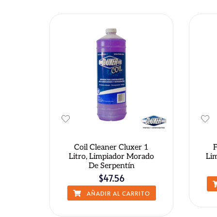
QUICK VIEW
Coil Cleaner Cluxer 1
F
Litro, Limpiador Morado
Li
De Serpentín
$
47.56
AÑADIR AL CARRITO