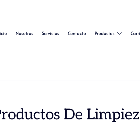
icio
Nosotros
Servicios
Contacto
Productos
Carr
roductos De Limpie